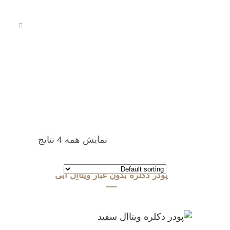
نمایش همه 4 نتایج
پودر دکلره بدون غبار ویتااِل آبی