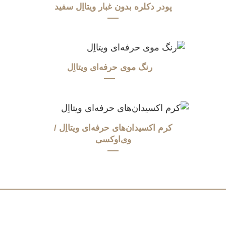
پودر دکلره بدون غبار ویتااِل سفید
رنگ موی حرفه‌ای ویتااِل
کرم اکسیدان‌های حرفه‌ای ویتااِل /
وی‌اوکسی