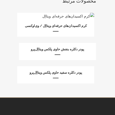
محصولات مرتبط
کرم اکسیدان‌های حرفه‌ای ویتااِل / وی‌اوکسی
پودر دکلره بنفش حاوی پلکس ویتااِل‌پرو
پودر دکلره سفید حاوی پلکس ویتااِل‌پرو