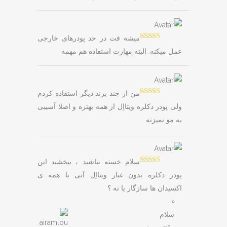
میشه فت در حد پودرهای خارجی
Rated
5
out
عمل میکنه. البته مهارت استفاده هم مهمه
of 5
من از چند برند دیگر استفاده کردم
Rated
5
out
ولی پودر دکلره ویتااِل از همه بهتره و اصلا آسیبی
of 5
به مو نمیزنه
سلام خسته نباشید ، ببخشید این
Rated
5
out
پودر دکلره بدون غبار ویتااِل آبی با همه ی
of 5
اکسیدان ها سازگار یا نه ؟
سلام