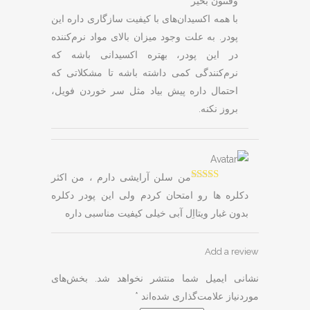
وقتتون بخیر
با همه اکسیدان‌های با کیفیت سازگاری داره این
پودر. به علت وجود میزان بالای مواد نرم‌کننده
در این پودر، بهتره اکسیدانی باشه که
نرم‌کنندگی کمی داشته باشه تا مشکلاتی که
احتمال داره پیش بیاد مثل سر خوردن فویل،
بروز نکنه.
من سلن آرایشی دارم ، من اکثر
Rated
5
out
دکلره ها رو امتحان کردم ولی این پودر دکلره
of 5
بدون غبار ویتااِل آبی خیلی کیفیت مناسبی داره
Add a review
نشانی ایمیل شما منتشر نخواهد شد.
بخش‌های
موردنیاز علامت‌گذاری شده‌اند
*