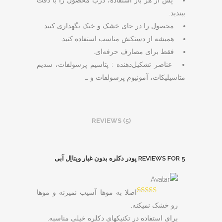
پس از هر بار استفاده، درب محصول را با دقت
ببندید.
محصول را در جای خشک و خنک نگهداری کنید.
همیشه از دستکش مناسب استفاده کنید.
فقط برای مصارف حرفه‌ای.
عناصر تشکیل‌دهنده : پتاسیم پرسولفات، سدیم
متاسیلیکات، آمونیوم پرسولفات و …
REVIEWS (5)
5 REVIEWS FOR
پودر دکلره بدون غبار ویتااِل آبی
اصلا به موها آسیب نمیزنه و موها
Rated
5
out
رو خشک نمیکنه.
of 5
برای استفاده در تکنیکهای دکلره خیلی مناسبه.