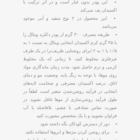
این پودر بدون غبار است و در اثر ترکیب با
اکسیدان پف نمی‌کند.
این محصول در ۲ نوع سفید و آبی موجود
می‌باشد.
طریقه مصرف : ۳۰ گرم از پودر دکلره ویتااِل را
با ۴۵ گرم کرم اکسیدان انتخابی ویتااِل به نسبت ۱ به
۱/۵ یا ۱ به ۲ (برای روشنایی ظریف‌تر) در یک ظرف
غیرفلزی مخلوط کنید، تا زمانی که یک مخلوط
کرمی و نرم حاصل شود. مدت زمان ماندگاری مواد
روی موها، با توجه به رنگ پایه، وضعیت مو و دمای
اتاق، درصد اکسیدان مصرفی و ضخامت لایه‌های
انتخابی در فرآیند روشن‌شدن متغیر است. لطفاً در
طول فرآیند روشن‌سازی از موها غافل نشوید. در
صورت تماس تصادفی با چشم، بلافاصله با آب
فراوان بشویید و با یک متخصص مشورت کنید.
دور از دسترس کودکان نگه داشته شود.
برای روشن کردن مژه‌ها و ابروها استفاده نکنید.