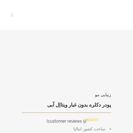
زیبایی مو
پودر دکلره بدون غبار ویتااِل آبی
customer reviews)
5
(
5
Rated
5.00
ساخت کشور ایتالیا
out of 5