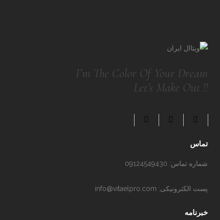
I’m The Color Of Your Dream
Let’s Make Out !!
تماس
شماره تماس:
09124549430
پست الکترونیکی:
info@vitaelpro.com
خبرنامه