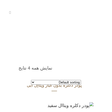
نمایش همه 4 نتایج
پودر دکلره بدون غبار ویتااِل آبی