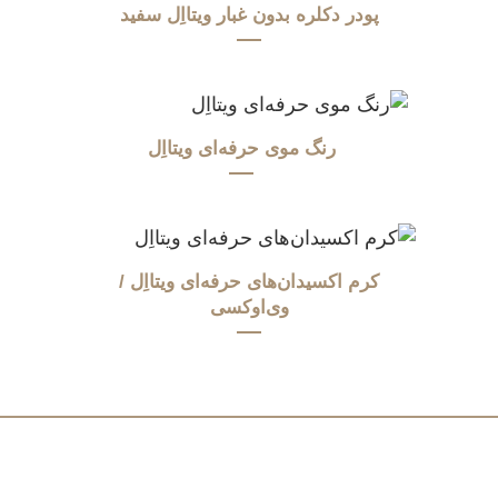
پودر دکلره بدون غبار ویتااِل سفید
رنگ موی حرفه‌ای ویتااِل
کرم اکسیدان‌های حرفه‌ای ویتااِل /
وی‌اوکسی