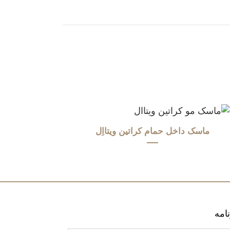
ماسک داخل حمام کراتین ویتااِل
امه