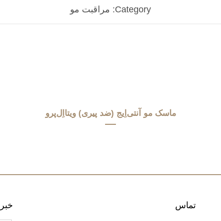
Category:
مراقبت مو
ماسک مو آنتی‌اِیج (ضد پیری) ویتااِل‌پرو
تماس
خبرن