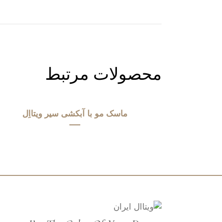
محصولات مرتبط
ماسک مو با آبکشی سیر ویتااِل