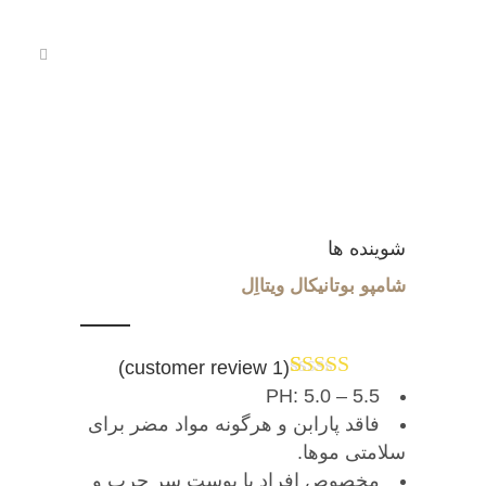
شوینده ها
شامپو بوتانیکال ویتااِل
customer review)
1
(
1
Rated
5.00
PH: 5.0 – 5.5
out of 5
فاقد پارابن و هرگونه مواد مضر برای
based on
سلامتی موها.
customer
rating
مخصوص افراد با پوست سر چرب و