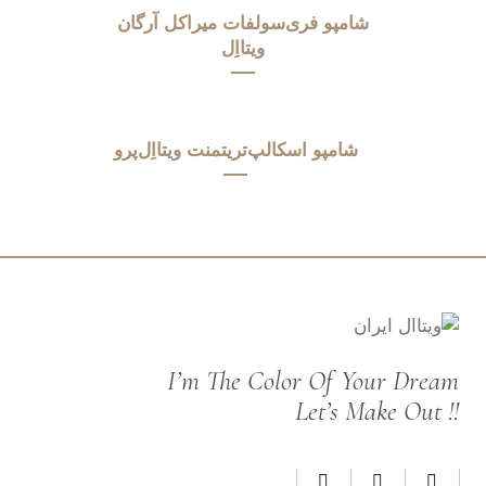
شامپو فری‌سولفات میراکل آرگان
ویتااِل
شامپو اسکالپ‌تریتمنت ویتااِل‌پرو
I’m The Color Of Your Dream
Let’s Make Out !!