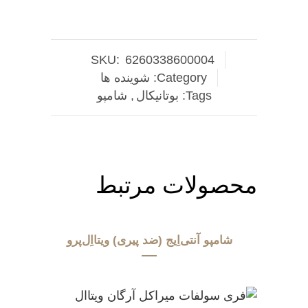
SKU:
6260338600004
Category:
شوینده ها
Tags:
بوتانیکال
,
شامپو
محصولات مرتبط
شامپو آنتی‌اِیج (ضد پیری) ویتااِل‌پرو