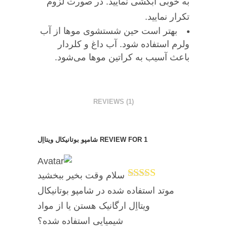
به خوبی آبکشی نمایید. در صورت لزوم
تکرار نمایید.
بهتر است حین شستشوی موها از آب
ولرم استفاده شود. آب داغ و کلردار
باعث آسیب به کراتین موها می‌شود.
REVIEWS (1)
1 REVIEW FOR
شامپو بوتانیکال ویتااِل
سلام وقت بخیر ببخشید
Rated
5
out
موتد استفاده شده در شامپو بوتانیکال
of 5
ویتااِل ارگانیک هستن یا از مواد
شیمیایی استفاده شده؟